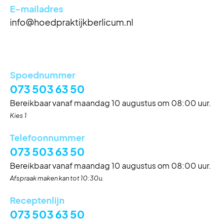
E-mailadres
Reguliere openingstijden
info@hoedpraktijkberlicum.nl
Maandag
8:00 - 17:00
Dinsdag
8:00 - 17:00
Woensdag
8:00 - 17:00
Donderdag
8:00 - 17:00
Spoednummer
Vrijdag
8:00 - 17:00
073 503 63 50
Zaterdag
Gesloten
Bereikbaar vanaf maandag 10 augustus om 08:00 uur.
Zondag
Gesloten
Kies 1
Telefoonnummer
073 503 63 50
Bereikbaar vanaf maandag 10 augustus om 08:00 uur.
Afspraak maken kan tot 10:30u.
Eerste kerstdag
Receptenlijn
Vrijdag 25 december
Gesloten
073 503 63 50